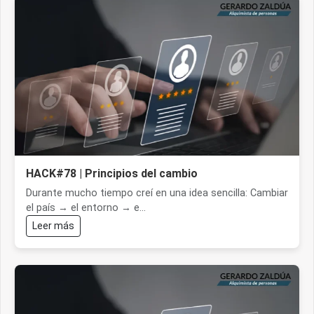
HACK#78 | Principios del cambio
Durante mucho tiempo creí en una idea sencilla: Cambiar
el país → el entorno → e...
Leer más