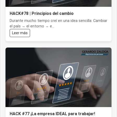
HACK#78 | Principios del cambio
Durante mucho tiempo creí en una idea sencilla: Cambiar
el país → el entorno → e...
Leer más
HACK #77 ¡La empresa IDEAL para trabajar!