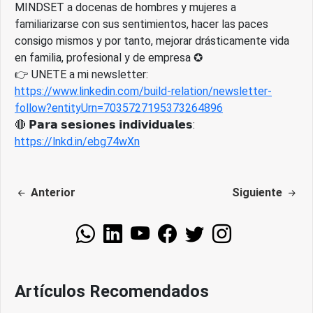
MINDSET a docenas de hombres y mujeres a
familiarizarse con sus sentimientos, hacer las paces
consigo mismos y por tanto, mejorar drásticamente vida
en familia, profesional y de empresa ✪
👉 UNETE a mi newsletter:
https://www.linkedin.com/build-relation/newsletter-
follow?entityUrn=7035727195373264896
🔴 𝗣𝗮𝗿𝗮 𝘀𝗲𝘀𝗶𝗼𝗻𝗲𝘀 𝗶𝗻𝗱𝗶𝘃𝗶𝗱𝘂𝗮𝗹𝗲𝘀:
https://lnkd.in/ebg74wXn
Anterior
Siguiente
Artículos Recomendados