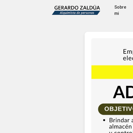
So
mi