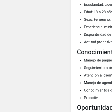
Objetivo
Brindar apoyo 
correcto regi
así como la a
Requisit
Escolarida
Edad: 18 a
Sexo: Fem
Experienci
Disponibil
Actitud pr
Conocim
Manejo de 