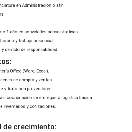
 del puesto:
administrativo y operativo a las áreas de compras, almacén 
stro, seguimiento y control de documentos, órdenes de compr
decuada comunicación con proveedores para mantener la efic
os:
d: Licenciatura en Administración o afín.
 28 años.
enino.
a: mínimo 1 año en actividades administrativas.
idad de horario y trabajo presencial.
oactiva y sentido de responsabilidad.
ientos:
paquetería Office (Word, Excel).