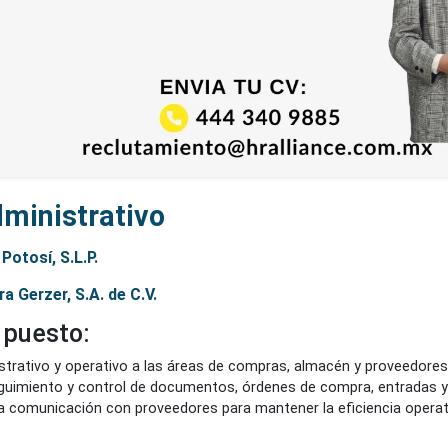
r Administrativo
n Luis Potosí, S.L.P.
veedora Gerzer, S.A. de C.V.