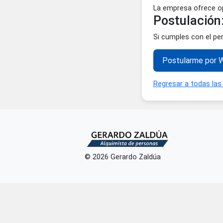
Seguimien
Atención a
Manejo de
Conocimie
Proactivid
Oportun
La empresa ofr
Postulac
Si cumples con
Postularm
Regresar a to