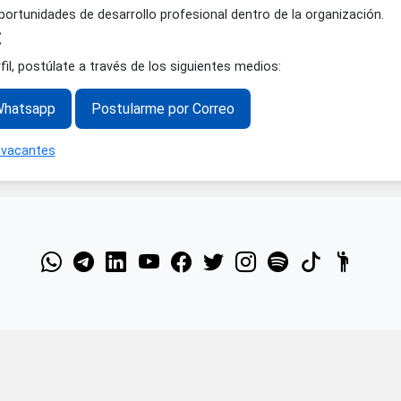
to a órdenes de compra y ventas.
l cliente y trato con proveedores.
 agendas, coordinación de entregas o logística básica.
ntos de inventarios y cotizaciones.
ad.
idad de crecimiento:
ece oportunidades de desarrollo profesional dentro de la or
ión:
 el perfil, postúlate a través de los siguientes medios:
e por Whatsapp
Postularme por Correo
das las vacantes